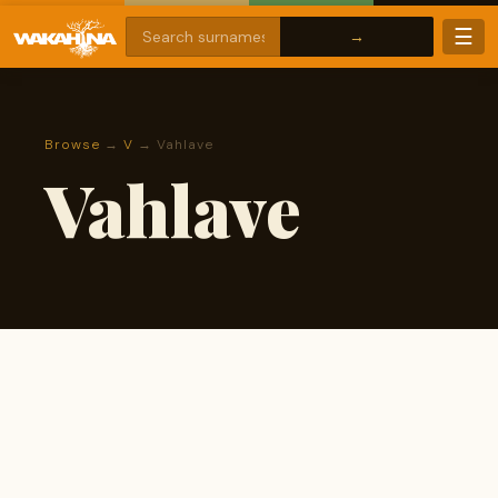
☰
Browse
→
V
→ Vahlave
Vahlave