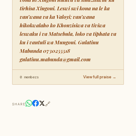
View full praise →
0 members
🔗
SHARE